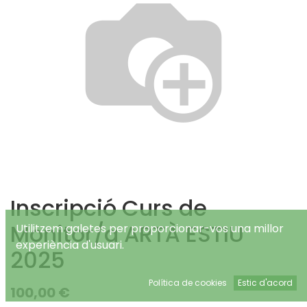
Inscripció Curs de
Monitor/a ARTÀ ESTIU
Utilitzem galetes per proporcionar-vos una millor
experiència d'usuari.
2025
Política de cookies
Estic d'acord
100,00
€