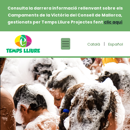
Consulta la darrera informació rellenvant sobre els
Campaments de la Victòria del Consell de Mallorca,
gestionats per Temps Lliure Projectes fent
clic aquí
|
Català
Español