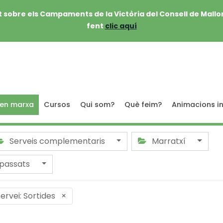
 sobre els Campaments de la Victòria del Consell de Mallo
fent
clic aquí
 en marxa
Cursos
Qui som?
Què feim?
Animacions in
Serveis complementaris
Marratxí
passats
ervei: Sortides
×