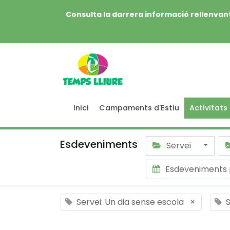
Consulta la darrera informació rellenvant
Inici
Campaments d'Estiu
Activitats
Esdeveniments
Servei
Esdeveniments 
Servei: Un dia sense escola
×
S