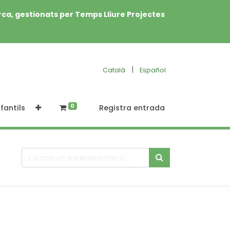
rca, gestionats per Temps Lliure Projectes
|
Català
Español
0
fantils
Registra entrada