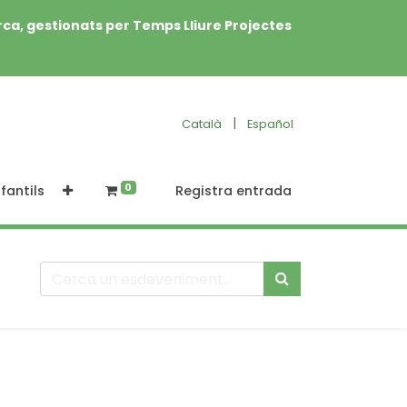
rca, gestionats per Temps Lliure Projectes
|
Català
Español
0
fantils
Registra entrada