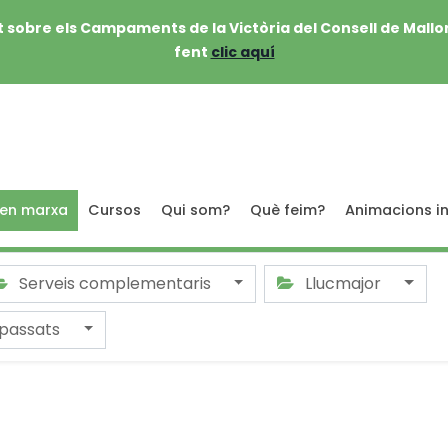
 sobre els Campaments de la Victòria del Consell de Mallo
fent
clic aquí
 en marxa
Cursos
Qui som?
Què feim?
Animacions in
Serveis complementaris
Llucmajor
passats