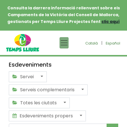
Consulta la darrera informació rellenvant sobre els
Campaments de la Victòria del Consell de Mallorca,
gestionats per Temps Lliure Projectes fent
clic aquí
|
Català
Español
Esdeveniments
Servei
Serveis complementaris
Totes les ciutats
Esdeveniments propers