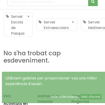
Servei:
×
Escola
Servei:
×
Servei:
de
Extraescolars
Matinera
Pasqua
No s'ha trobat cap
esdeveniment.
Utilitzem galetes per proporcionar-vos una millor
experiència d'usuari.
Inici
Animacions
Temps Lliure
Política de cookies
Estic d'acord
infantils
Projectes
Activitats en