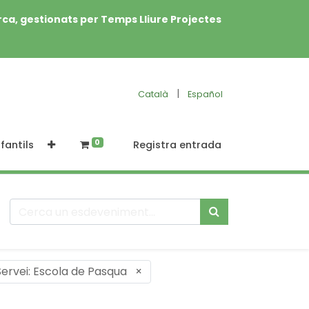
rca, gestionats per Temps Lliure Projectes
|
Català
Español
0
fantils
Registra entrada
Servei: Escola de Pasqua
×