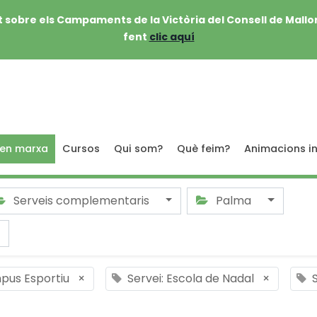
 sobre els Campaments de la Victòria del Consell de Mallo
fent
clic aquí
 en marxa
Cursos
Qui som?
Què feim?
Animacions in
Serveis complementaris
Palma
pus Esportiu
×
Servei: Escola de Nadal
×