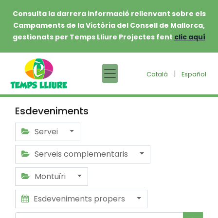
Consulta la darrera informació rellenvant sobre els
Campaments de la Victòria del Consell de Mallorca,
gestionats per Temps Lliure Projectes fent
clic aquí
|
Català
Español
Esdeveniments
Servei
Serveis complementaris
Montuïri
Esdeveniments propers