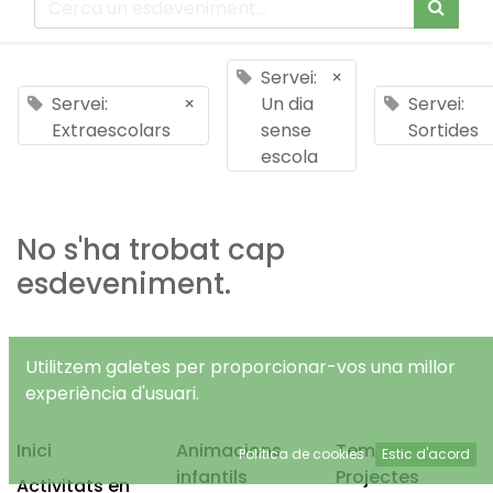
Servei:
×
Servei:
×
Un dia
Servei:
Extraescolars
sense
Sortides
escola
No s'ha trobat cap
esdeveniment.
Utilitzem galetes per proporcionar-vos una millor
experiència d'usuari.
Inici
Animacions
Temps Lliure
Política de cookies
Estic d'acord
infantils
Projectes
Activitats en