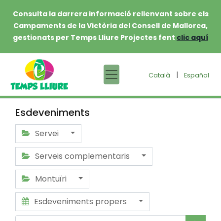
Consulta la darrera informació rellenvant sobre els
Campaments de la Victòria del Consell de Mallorca,
gestionats per Temps Lliure Projectes fent
clic aquí
|
Català
Español
Esdeveniments
Servei
Serveis complementaris
Montuïri
Esdeveniments propers