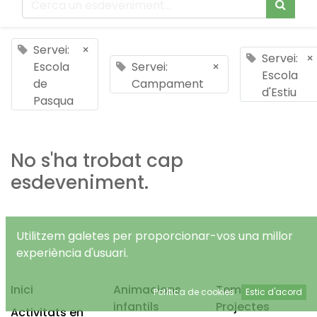
Servei:
×
Servei:
×
Escola
Servei:
×
Escola
de
Campament
d'Estiu
Pasqua
No s'ha trobat cap
esdeveniment.
Utilitzem galetes per proporcionar-vos una millor
experiència d'usuari.
Inici
Animacions
Temps Lliure
Política de cookies
Estic d'acord
infantils
Projectes
Activitats en