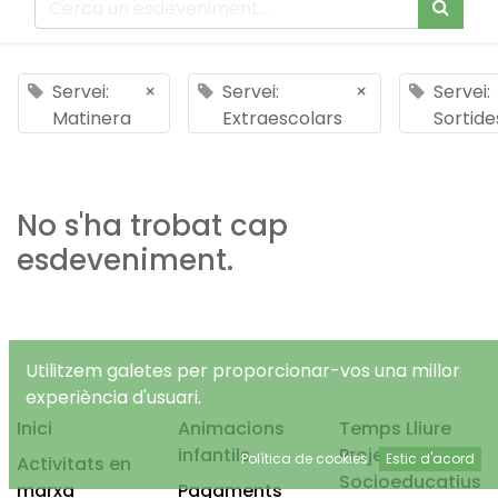
Servei:
×
Servei:
×
Servei:
Matinera
Extraescolars
Sortide
No s'ha trobat cap
esdeveniment.
Utilitzem galetes per proporcionar-vos una millor
experiència d'usuari.
Inici
Animacions
Temps Lliure
infantils
Projectes
Política de cookies
Estic d'acord
Activitats en
Socioeducatius
marxa
Pagaments