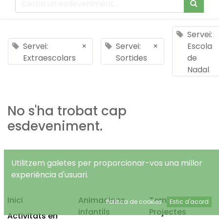
Servei:
Servei:
×
Servei:
×
Escola
Extraescolars
Sortides
de
Nadal
No s'ha trobat cap
esdeveniment.
Utilitzem galetes per proporcionar-vos una millor
experiència d'usuari.
Inici
Animacions
Temps Lliure
Política de cookies
Estic d'acord
infantils
Projectes
Activitats en