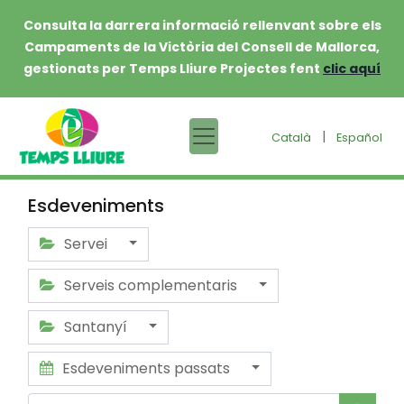
Consulta la darrera informació rellenvant sobre els
Campaments de la Victòria del Consell de Mallorca,
gestionats per Temps Lliure Projectes fent
clic aquí
|
Català
Español
Esdeveniments
Servei
Serveis complementaris
Santanyí
Esdeveniments passats