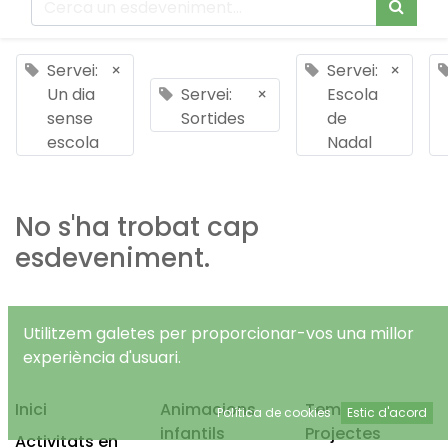
Servei:
×
Servei:
×
Un dia
Servei:
×
Escola
sense
Sortides
de
escola
Nadal
No s'ha trobat cap
esdeveniment.
Utilitzem galetes per proporcionar-vos una millor
experiència d'usuari.
Inici
Animacions
Temps Lliure
Política de cookies
Estic d'acord
infantils
Projectes
Activitats en