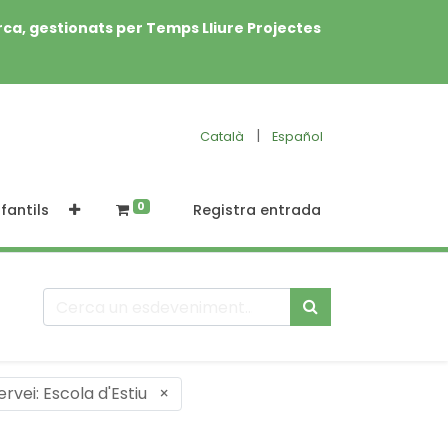
rca, gestionats per Temps Lliure Projectes
|
Català
Español
0
fantils
Registra entrada
ervei: Escola d'Estiu
×