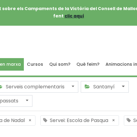
 sobre els Campaments de la Victòria del Consell de Mallo
fent
clic aquí
 en marxa
Cursos
Qui som?
Què feim?
Animacions in
Serveis complementaris
Santanyí
passats
la de Nadal
×
Servei: Escola de Pasqua
×
S