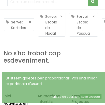
Servei:
×
Servei:
×
Servei:
×
Escola
Escola
Sortides
de
de
Nadal
Pasqua
No s'ha trobat cap
esdeveniment.
Utilitzem galetes per proporcionar-vos una millor
experiència d'usuari.
Inici
Animacions
Temps Lliure
Política de cookies
Estic d'acord
infantils
Projectes
Activitats en