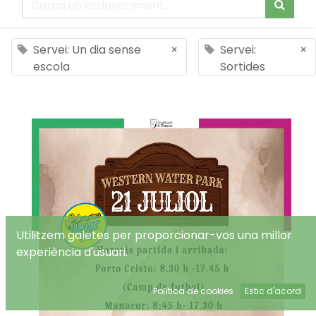
Servei: Un dia sense
×
Servei:
×
escola
Sortides
Utilitzem galetes per proporcionar-vos una millor
experiència d'usuari.
Política de cookies
Estic d'acord