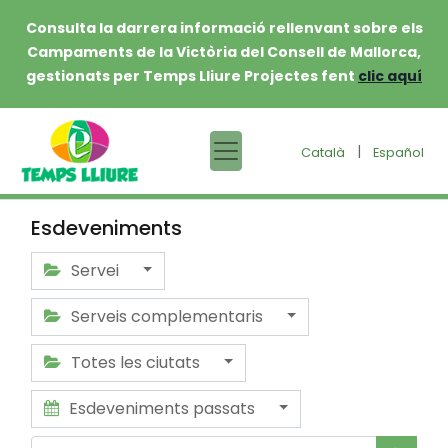
Consulta la darrera informació rellenvant sobre els
Campaments de la Victòria del Consell de Mallorca,
gestionats per Temps Lliure Projectes fent
clic aquí
|
Català
Español
Esdeveniments
Servei
Serveis complementaris
Totes les ciutats
Esdeveniments passats