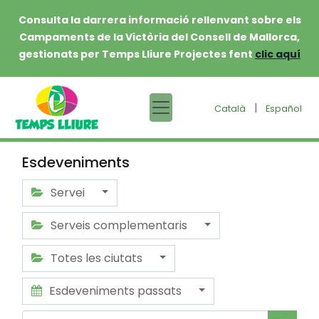
Consulta la darrera informació rellenvant sobre els
Campaments de la Victòria del Consell de Mallorca,
gestionats per Temps Lliure Projectes fent
clic aquí
|
Català
Español
Esdeveniments
Servei
Serveis complementaris
Totes les ciutats
Esdeveniments passats