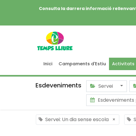
Consulta la darrera informació rellenvant
Inici
Campaments d'Estiu
Activitats
Esdeveniments
Servei
Esdeveniments 
Servei: Un dia sense escola
×
S