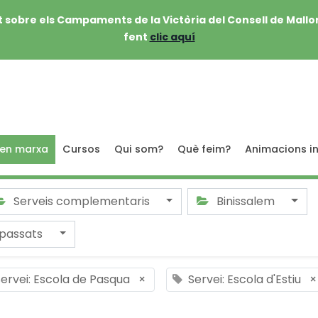
 sobre els Campaments de la Victòria del Consell de Mallo
fent
clic aquí
 en marxa
Cursos
Qui som?
Què feim?
Animacions in
Serveis complementaris
Binissalem
passats
ervei: Escola de Pasqua
×
Servei: Escola d'Estiu
×