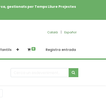
rca, gestionats per Temps Lliure Projectes
|
Català
Español
0
fantils
Registra entrada