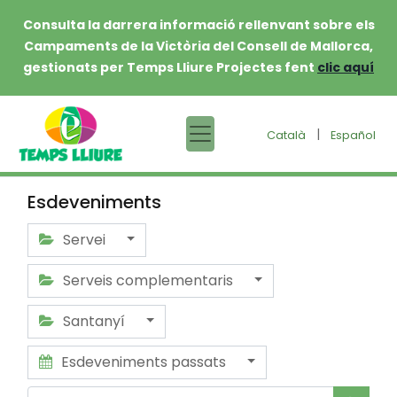
Consulta la darrera informació rellenvant sobre els
Campaments de la Victòria del Consell de Mallorca,
gestionats per Temps Lliure Projectes fent
clic aquí
|
Català
Español
Esdeveniments
Servei
Serveis complementaris
Santanyí
Esdeveniments passats