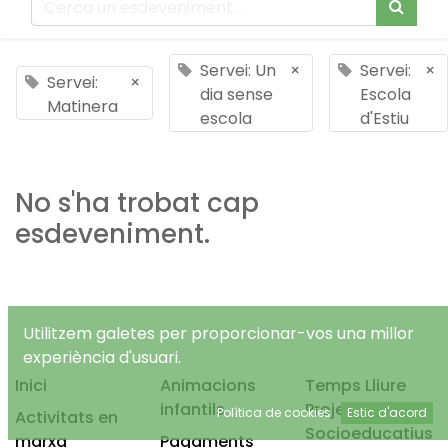
Servei: Un
×
Servei:
×
Servei:
×
dia sense
Escola
Matinera
escola
d'Estiu
No s'ha trobat cap
esdeveniment.
Utilitzem galetes per proporcionar-vos una millor
experiència d'usuari.
Inici
Animacions
Temps Lliure
infantils
Projectes
Política de cookies
Estic d'acord
Activitats en
Socioeducatius
marxa
Pagaments