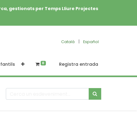
rca, gestionats per Temps Lliure Projectes
|
Català
Español
0
fantils
Registra entrada