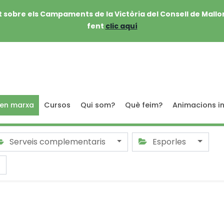
 sobre els Campaments de la Victòria del Consell de Mallo
fent
clic aquí
 en marxa
Cursos
Qui som?
Què feim?
Animacions in
Serveis complementaris
Esporles