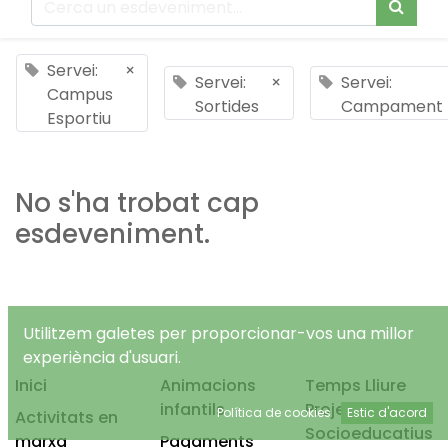
Servei:
×
Servei:
×
Servei:
Campus
Sortides
Campament
Esportiu
No s'ha trobat cap
esdeveniment.
Utilitzem galetes per proporcionar-vos una millor
experiència d'usuari.
Inici
Animacions
Temps Lliure
infantils
Projectes
Política de cookies
Estic d'acord
Activitats en
Socioeducatius
marxa
Pagaments