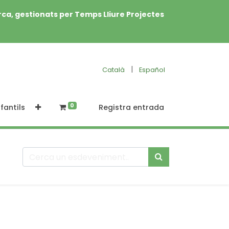
rca, gestionats per Temps Lliure Projectes
|
Català
Español
0
fantils
Registra entrada