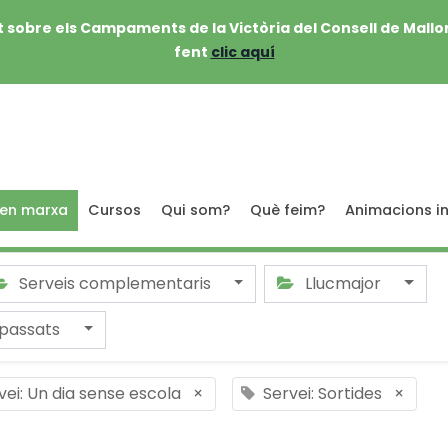
 sobre els Campaments de la Victòria del Consell de Mallo
fent
clic aquí
 en marxa
Cursos
Qui som?
Què feim?
Animacions in
Serveis complementaris
Llucmajor
passats
vei: Un dia sense escola
×
Servei: Sortides
×