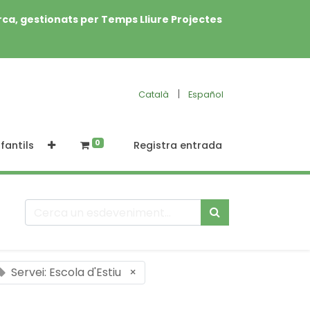
rca, gestionats per Temps Lliure Projectes
|
Català
Español
0
fantils
Registra entrada
Servei: Escola d'Estiu
×