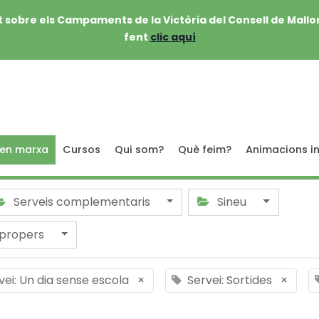
 sobre els Campaments de la Victòria del Consell de Mallo
fent
clic aquí
 en marxa
Cursos
Qui som?
Què feim?
Animacions in
Serveis complementaris
Sineu
 propers
vei: Un dia sense escola
×
Servei: Sortides
×