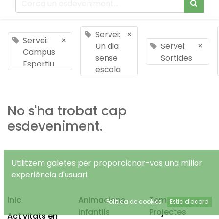
Servei:
×
Servei:
×
Un dia
Servei:
×
Campus
sense
Sortides
Esportiu
escola
No s'ha trobat cap
esdeveniment.
Utilitzem galetes per proporcionar-vos una millor
experiència d'usuari.
Inici
Animacions
Temps Lliure
Política de cookies
Estic d'acord
infantils
Projectes
Activitats en