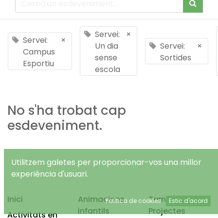
Servei:
×
Servei:
×
Un dia
Servei:
×
Campus
sense
Sortides
Esportiu
escola
No s'ha trobat cap
esdeveniment.
Utilitzem galetes per proporcionar-vos una millor
experiència d'usuari.
Inici
Animacions
Temps Lliure
Política de cookies
Estic d'acord
infantils
Projectes
Activitats en