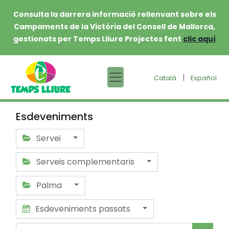
Consulta la darrera informació rellenvant sobre els
Campaments de la Victòria del Consell de Mallorca,
gestionats per Temps Lliure Projectes fent
clic aquí
|
Català
Español
Esdeveniments
Servei
Serveis complementaris
Palma
Esdeveniments passats