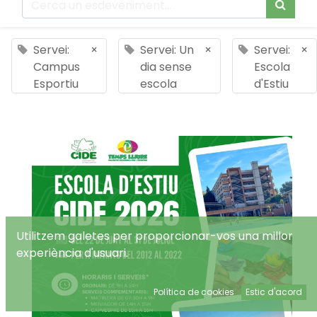
Servei:
×
Servei: Un
×
Servei:
×
Campus
dia sense
Escola
Esportiu
escola
d'Estiu
Utilitzem galetes per proporcionar-vos una millor
experiència d'usuari.
Política de cookies
Estic d'acord