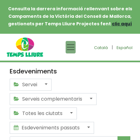
Consulta la darrera informació rellenvant sobre els
Campaments de la Victòria del Consell de Mallorca,
gestionats per Temps Lliure Projectes fent
clic aquí
|
Català
Español
Esdeveniments
Servei
Serveis complementaris
Totes les ciutats
Esdeveniments passats