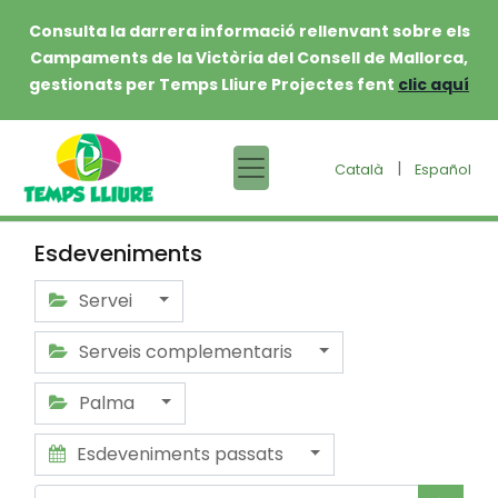
Consulta la darrera informació rellenvant sobre els
Campaments de la Victòria del Consell de Mallorca,
gestionats per Temps Lliure Projectes fent
clic aquí
|
Català
Español
Esdeveniments
Servei
Serveis complementaris
Palma
Esdeveniments passats