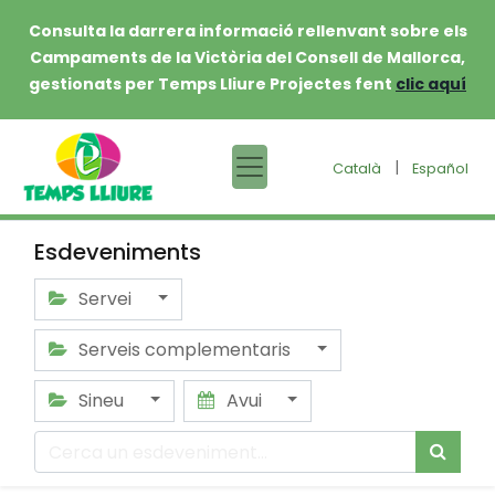
Consulta la darrera informació rellenvant sobre els
Campaments de la Victòria del Consell de Mallorca,
gestionats per Temps Lliure Projectes fent
clic aquí
|
Català
Español
Esdeveniments
Servei
Serveis complementaris
Sineu
Avui