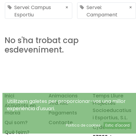
Servei: Campus
×
Servei:
×
Esportiu
Campament
No s'ha trobat cap
esdeveniment.
Inici
Animacions
Temps Lliure
Utilitzem galetes per proporcionar-vos una millor
infantils
Projectes
Activitats en
experiència d'usuari.
Socioeducatius
marxa
Pagaments
i Esportius, S.L.
Qui som?
Contacte
Política de cookies
Estic d'acord
C/de Mancor, 4
Què feim?