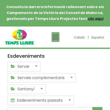
Consulta la darrera informació rellenvant sobre els
Campaments de la Victòria del Consell de Mallorca,
gestionats per Temps Lliure Projectes fent
clic aquí
|
Català
Español
Esdeveniments
Servei
Serveis complementaris
Santanyí
Esdeveniments passats