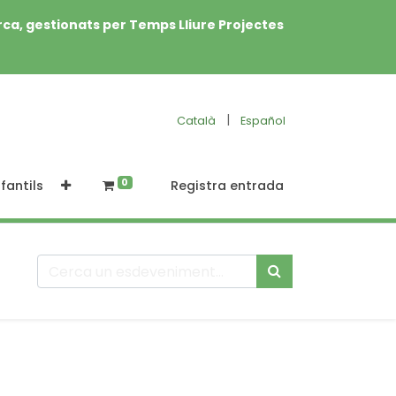
rca, gestionats per Temps Lliure Projectes
|
Català
Español
0
fantils
Registra entrada