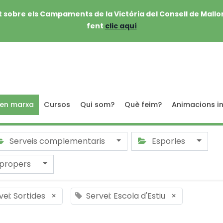
 sobre els Campaments de la Victòria del Consell de Mallo
fent
clic aquí
 en marxa
Cursos
Qui som?
Què feim?
Animacions in
Serveis complementaris
Esporles
 propers
vei: Sortides
×
Servei: Escola d'Estiu
×