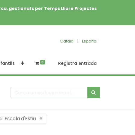
rca, gestionats per Temps Lliure Projectes
|
Català
Español
0
fantils
Registra entrada
i: Escola d'Estiu
×