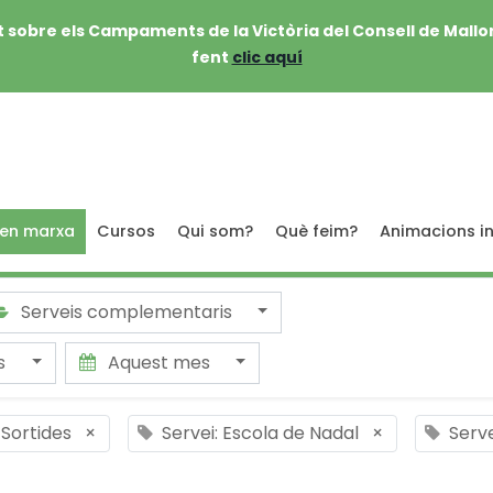
 sobre els Campaments de la Victòria del Consell de Mallo
fent
clic aquí
 en marxa
Cursos
Qui som?
Què feim?
Animacions in
Serveis complementaris
ts
Aquest mes
 Sortides
×
Servei: Escola de Nadal
×
Serve