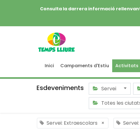
Consulta la darrera informació rellenvant
Inici
Campaments d'Estiu
Activitats
Esdeveniments
Servei
Totes les ciuta
Servei: Extraescolars
×
Servei: