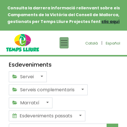
Consulta la darrera informació rellenvant sobre els
Campaments de la Victòria del Consell de Mallorca,
gestionats per Temps Lliure Projectes fent
clic aquí
|
Català
Español
Esdeveniments
Servei
Serveis complementaris
Marratxí
Esdeveniments passats