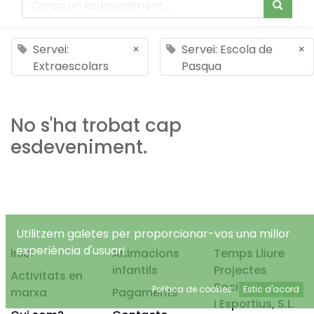
Servei:
×
Servei: Escola de
×
Extraescolars
Pasqua
No s'ha trobat cap
esdeveniment.
Utilitzem galetes per proporcionar-vos una millor
experiència d'usuari.
Inici
Animacions
Temps Lliure
infantils
Projectes
Activitats en
Socioeducatius
Política de cookies
Estic d'acord
marxa
Pagaments
i Esportius, S.L.