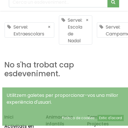
Servei:
×
Servei:
×
Escola
Servei:
Extraescolars
de
Campam
Nadal
No s'ha trobat cap
esdeveniment.
Utilitzem galetes per proporcionar-vos una millor
experiència d'usuari.
Inici
Animacions
Temps Lliure
Política de cookies
Estic d'acord
infantils
Projectes
Activitats en