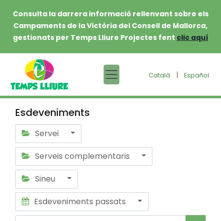
Consulta la darrera informació rellenvant sobre els
Campaments de la Victòria del Consell de Mallorca,
gestionats per Temps Lliure Projectes fent
clic aquí
|
Català
Español
Esdeveniments
Servei
Serveis complementaris
Sineu
Esdeveniments passats