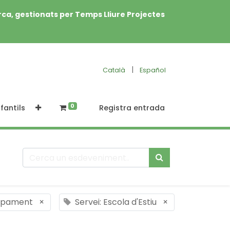
rca, gestionats per Temps Lliure Projectes
|
Català
Español
0
fantils
Registra entrada
mpament
×
Servei: Escola d'Estiu
×