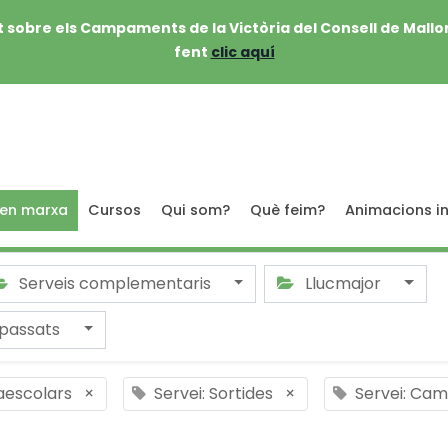
 sobre els Campaments de la Victòria del Consell de Mallo
fent
clic aquí
 en marxa
Cursos
Qui som?
Què feim?
Animacions in
Serveis complementaris
Llucmajor
passats
raescolars
×
Servei: Sortides
×
Servei: Ca