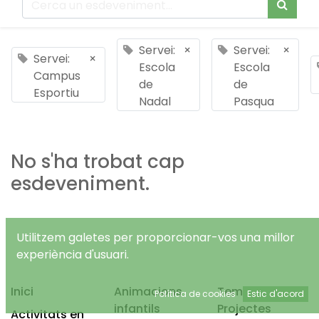
Servei:
×
Servei:
×
Servei:
×
Escola
Escola
Campus
de
de
Esportiu
Nadal
Pasqua
No s'ha trobat cap
esdeveniment.
Utilitzem galetes per proporcionar-vos una millor
experiència d'usuari.
Inici
Animacions
Temps Lliure
Política de cookies
Estic d'acord
infantils
Projectes
Activitats en