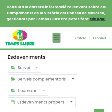
Consulta la darrera informació rellenvant sobre els
Campaments de la Victòria del Consell de Mallorca,
gestionats per Temps Lliure Projectes fent
clic aquí
|
Català
Español
Esdeveniments
Servei
Serveis complementaris
Llucmajor
Esdeveniments propers