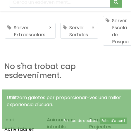
Servei:
Servei:
×
Servei:
×
Escola
Extraescolars
Sortides
de
Pasqua
No s'ha trobat cap
esdeveniment.
Utilitzem galetes per proporcionar-vos una millor
experiència d'usuari.
Inici
Animacions
Temps Lliure
Política de cookies
Estic d'acord
infantils
Projectes
Activitats en