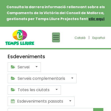
Consulta la darrera informació rellenvant sobre els
Campaments de la Victòria del Consell de Mallorca,
gestionats per Temps Lliure Projectes fent
clic aquí
|
Català
Español
Esdeveniments
Servei
Serveis complementaris
Totes les ciutats
Esdeveniments passats