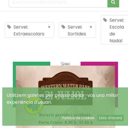
Servei:
Servei:
×
Servei:
×
Escola
Extraescolars
Sortides
de
Nadal
Utilitzem galetes per proporcionar-vos una millor
experiència d'usuari.
Política de cookies
Estic d'acord