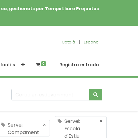
rca, gestionats per Temps Lliure Projectes
|
Català
Español
0
fantils
Registra entrada
Servei:
×
Servei:
×
Escola
Campament
d'Estiu