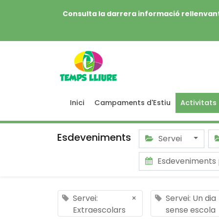
Consulta la darrera informació rellenvant
Inici
Campaments d'Estiu
Activitats
Esdeveniments
Servei
Esdeveniments 
Servei:
×
Servei: Un dia
Extraescolars
sense escola