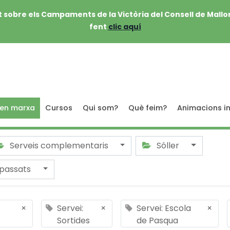
 sobre els Campaments de la Victòria del Consell de Mallo
fent
clic aquí
 en marxa
Cursos
Qui som?
Què feim?
Animacions in
Serveis complementaris
Sóller
passats
×
Servei:
×
Servei: Escola
×
Sortides
de Pasqua