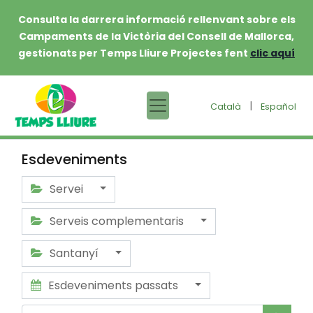
Consulta la darrera informació rellenvant sobre els
Campaments de la Victòria del Consell de Mallorca,
gestionats per Temps Lliure Projectes fent
clic aquí
|
Català
Español
Esdeveniments
Servei
Serveis complementaris
Santanyí
Esdeveniments passats