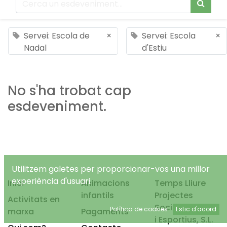
Servei: Escola de
×
Servei: Escola
×
Nadal
d'Estiu
No s'ha trobat cap
esdeveniment.
Utilitzem galetes per proporcionar-vos una millor
experiència d'usuari.
Inici
Animacions
Temps Lliure
infantils
Projectes
Activitats en
Socioeducatius
Política de cookies
Estic d'acord
marxa
Pagaments
i Esportius, S.L.