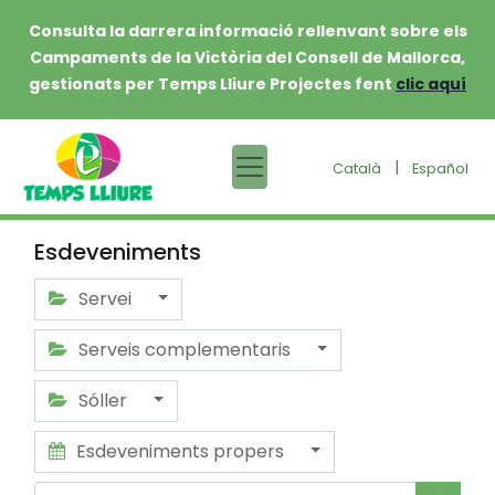
Consulta la darrera informació rellenvant sobre els
Campaments de la Victòria del Consell de Mallorca,
gestionats per Temps Lliure Projectes fent
clic aquí
|
Català
Español
Esdeveniments
Servei
Serveis complementaris
Sóller
Esdeveniments propers