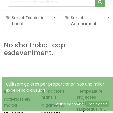
Servei: Escola de
×
Servei:
×
Nadal
Campament
No s'ha trobat cap
esdeveniment.
Utilitzem galetes per proporcionar-vos una millor
experiència d'usuari.
Inici
Animacions
Temps Lliure
infantils
Projectes
Activitats en
Socioeducatius
Política de cookies
Estic d'acord
marxa
Pagaments
i Esportius, S.L.