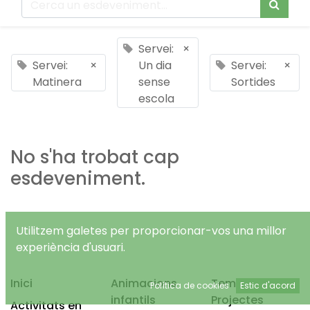
Servei:
×
Servei:
×
Un dia
Servei:
×
Matinera
sense
Sortides
escola
No s'ha trobat cap
esdeveniment.
Utilitzem galetes per proporcionar-vos una millor
experiència d'usuari.
Inici
Animacions
Temps Lliure
Política de cookies
Estic d'acord
infantils
Projectes
Activitats en