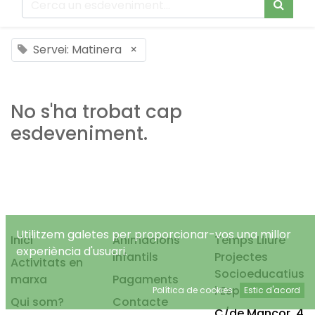
Servei: Matinera
×
No s'ha trobat cap
esdeveniment.
Utilitzem galetes per proporcionar-vos una millor
Inici
Animacions
Temps Lliure
experiència d'usuari.
infantils
Projectes
Activitats en
Socioeducatius
marxa
Pagaments
i Esportius, S.L.
Política de cookies
Estic d'acord
Qui som?
Contacte
C/de Mancor, 4