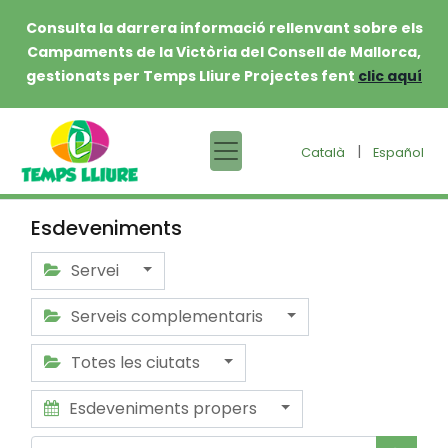
Consulta la darrera informació rellenvant sobre els
Campaments de la Victòria del Consell de Mallorca,
gestionats per Temps Lliure Projectes fent
clic aquí
|
Català
Español
Esdeveniments
Servei
Serveis complementaris
Totes les ciutats
Esdeveniments propers