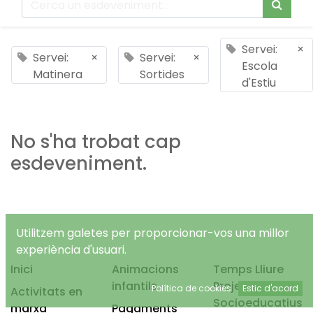
Servei:
×
Servei:
×
Servei:
×
Escola
Matinera
Sortides
d'Estiu
No s'ha trobat cap
esdeveniment.
Utilitzem galetes per proporcionar-vos una millor
experiència d'usuari.
Inici
Animacions
Temps Lliure
infantils
Projectes
Política de cookies
Estic d'acord
Activitats en
Socioeducatius
marxa
Pagaments