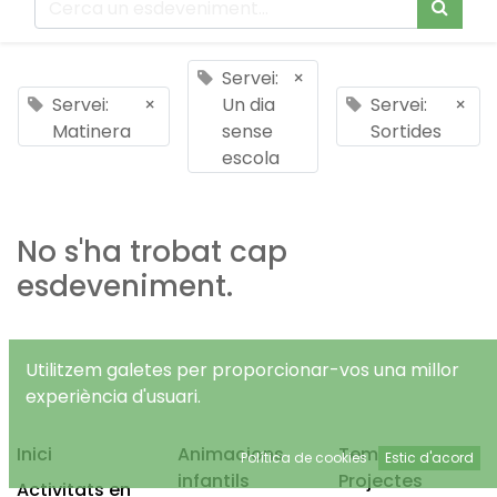
Servei:
×
Servei:
×
Un dia
Servei:
×
Matinera
sense
Sortides
escola
No s'ha trobat cap
esdeveniment.
Utilitzem galetes per proporcionar-vos una millor
experiència d'usuari.
Inici
Animacions
Temps Lliure
Política de cookies
Estic d'acord
infantils
Projectes
Activitats en