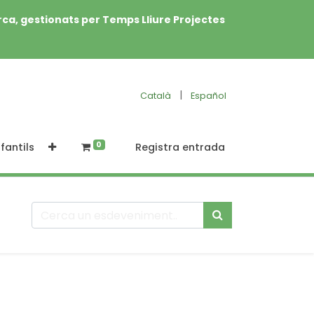
rca, gestionats per Temps Lliure Projectes
|
Català
Español
0
fantils
Registra entrada