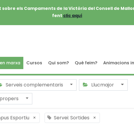
 sobre els Campaments de la Victòria del Consell de Mallo
fent
clic aquí
 en marxa
Cursos
Qui som?
Què feim?
Animacions in
Serveis complementaris
Llucmajor
 propers
pus Esportiu
×
Servei: Sortides
×