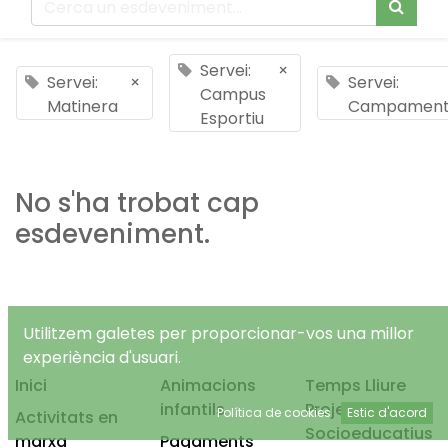
Servei:
×
Servei:
×
Servei:
Campus
Matinera
Campamen
Esportiu
No s'ha trobat cap
esdeveniment.
Utilitzem galetes per proporcionar-vos una millor
experiència d'usuari.
Inici
Animacions
Temps Lliure
infantils
Projectes
Política de cookies
Estic d'acord
Activitats en
Socioeducatius
marxa
Pagaments