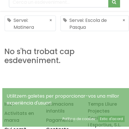
Servei:
×
Servei: Escola de
×
Matinera
Pasqua
No s'ha trobat cap
esdeveniment.
Utilitzem galetes per proporcionar-vos una millor
experiència d'usuari.
Inici
Animacions
Temps Lliure
infantils
Projectes
Activitats en
Socioeducatius
Política de cookies
Estic d'acord
marxa
Pagaments
i Esportius, S.L.