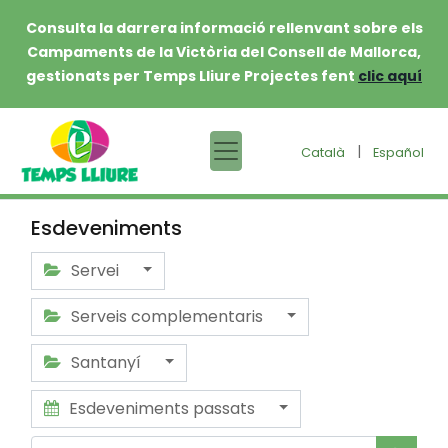
Consulta la darrera informació rellenvant sobre els
Campaments de la Victòria del Consell de Mallorca,
gestionats per Temps Lliure Projectes fent
clic aquí
|
Català
Español
Esdeveniments
Servei
Serveis complementaris
Santanyí
Esdeveniments passats