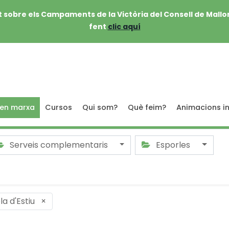
 sobre els Campaments de la Victòria del Consell de Mallo
fent
clic aquí
 en marxa
Cursos
Qui som?
Què feim?
Animacions in
Serveis complementaris
Esporles
la d'Estiu
×