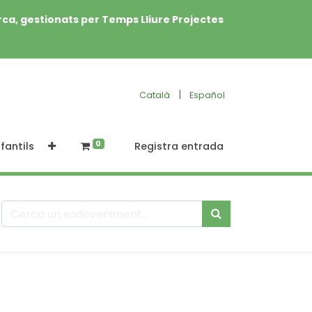
rca, gestionats per Temps Lliure Projectes
|
Català
Español
0
fantils
Registra entrada