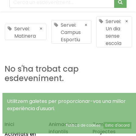
Servei:
×
Servei:
×
Servei:
×
Un dia
Campus
Matinera
sense
Esportiu
escola
No s'ha trobat cap
esdeveniment.
Utilitzem galetes per proporcionar-vos una millor
experiència d'usuari.
Inici
Animacions
Temps Lliure
Política de cookies
Estic d'acord
infantils
Projectes
Activitats en