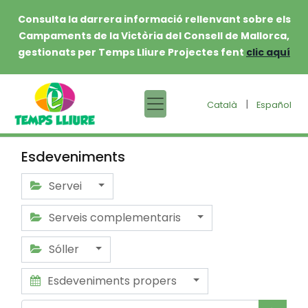
Consulta la darrera informació rellenvant sobre els
Campaments de la Victòria del Consell de Mallorca,
gestionats per Temps Lliure Projectes fent
clic aquí
|
Català
Español
Esdeveniments
Servei
Serveis complementaris
Sóller
Esdeveniments propers