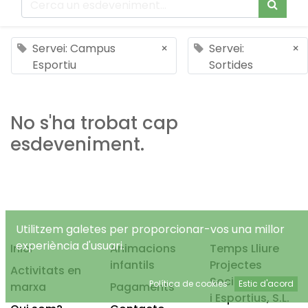
Servei: Campus
×
Servei:
×
Esportiu
Sortides
No s'ha trobat cap
esdeveniment.
Utilitzem galetes per proporcionar-vos una millor
experiència d'usuari.
Inici
Animacions
Temps Lliure
infantils
Projectes
Activitats en
Socioeducatius
Política de cookies
Estic d'acord
marxa
Pagaments
i Esportius, S.L.