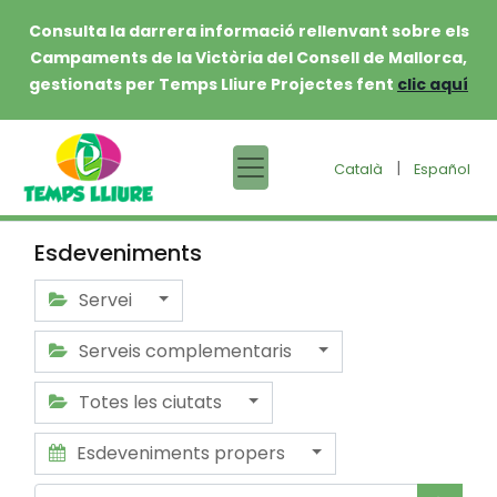
Consulta la darrera informació rellenvant sobre els
Campaments de la Victòria del Consell de Mallorca,
gestionats per Temps Lliure Projectes fent
clic aquí
|
Català
Español
Esdeveniments
Servei
Serveis complementaris
Totes les ciutats
Esdeveniments propers